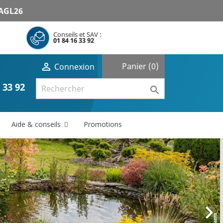
AGL26
Conseils et SAV :
01 84 16 33 92
shopping_cart

Panier
(0)
Connexion
 33 92

Aide & conseils
Promotions
Suivant
