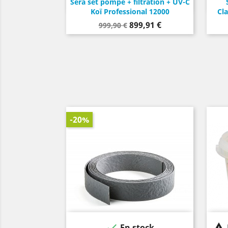
Sera set pompe + filtration + UV-C
Koï Professional 12000
Cla
Prix
Prix
899,91 €
999,90 €
de
base
-20%


En stock