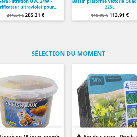
Sera Filtration UVC 24W -
Bassin préformé Victoria Quadr
rificateur ultraviolet pour...
225L
Prix
Prix
Prix
Prix
205,31 €
113,91 €
241,54 €
119,90 €
de
de
base
base
SÉLECTION DU MOMENT

Livraison 15 jours ouvrés
Fin de saison - Proch