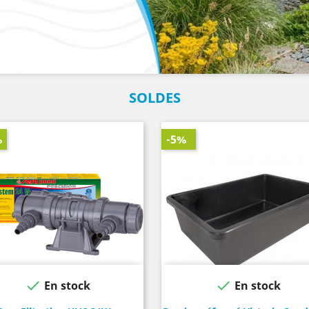
SOLDES
%
-5%


En stock
En stock