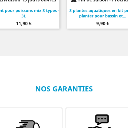
livraison mars 2027
nt pour poissons mix 3 types -
3 plantes aquatiques en kit p
3L
planter pour bassin et...
Prix
Prix
11,90 €
9,90 €
NOS GARANTIES