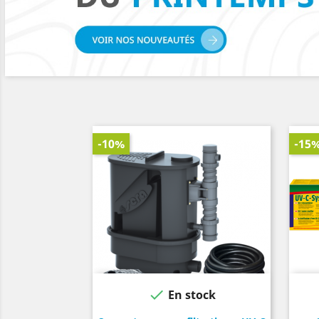
-10%
-15

En stock