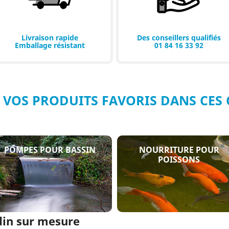
Livraison rapide
Des conseillers qualifiés
Emballage résistant
01 84 16 33 92
 VOS PRODUITS FAVORIS DANS CES 
POMPES POUR BASSIN
NOURRITURE POUR
POISSONS
din sur mesure