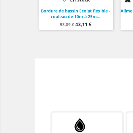
Gris
Noir
Bordure de bassin Ecolat flexible -
Alime
rouleau de 10m à 25m...
Prix
Prix
43,11 €
53,89 €
de
base