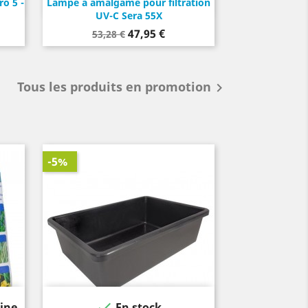
o 5 -
Lampe à amalgame pour filtration
UV-C Sera 55X
Prix
Prix
47,95 €
53,28 €
de
base
Tous les produits en promotion

-5%

aine
En stock