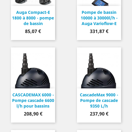
Auga Compact-E
Pompe de bassin
1800 à 8000 - pompe
10000 à 30000l/h -
de bassin
Auga Varioflow-E
Prix
Prix
85,07 €
331,87 €
CASCADEMAX 6000 -
CascadeMax 9000 -
Pompe cascade 6600
Pompe de cascade
l/h pour bassins
9350 L/h
Prix
Prix
208,90 €
237,90 €