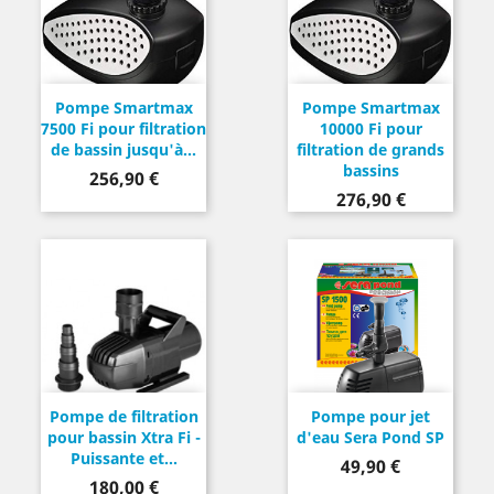
Pompe Smartmax
Pompe Smartmax
7500 Fi pour filtration
10000 Fi pour
de bassin jusqu'à...
filtration de grands
bassins
Prix
256,90 €
Prix
276,90 €
Pompe de filtration
Pompe pour jet
pour bassin Xtra Fi -
d'eau Sera Pond SP
Puissante et...
Prix
49,90 €
Prix
180,00 €