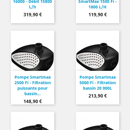
16000 - Débit 15800
SmartMax 1500 Fi -
L/h
1800 L/H
Prix
Prix
319,90 €
119,90 €
Pompe Smartmax
Pompe Smartmax
2500 Fi - Filtration
5000 Fi - Filtration
puissante pour
bassin 20 000L
bassin...
Prix
213,90 €
Prix
148,90 €