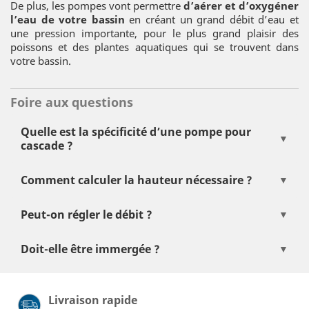
De plus, les pompes vont permettre
d’aérer et d’oxygéner
l’eau de votre bassin
en créant un grand débit d’eau et
une pression importante, pour le plus grand plaisir des
poissons et des plantes aquatiques qui se trouvent dans
votre bassin.
Foire aux questions
Quelle est la spécificité d’une pompe pour
cascade ?
Elles sont conçues pour envoyer de l’eau à une certaine
Comment calculer la hauteur nécessaire ?
hauteur, avec un débit puissant pour créer un bel effet
visuel.
Prenez en compte la hauteur de refoulement (HMT)
Peut-on régler le débit ?
entre la pompe et le sommet de la cascade.
Oui, de nombreuses pompes sont équipées d’un
Doit-elle être immergée ?
variateur ou d’une vanne pour ajuster le débit d’eau.
La majorité sont immergées, mais il existe aussi des
modèles à installer en dehors du bassin selon les
Livraison rapide
configurations.