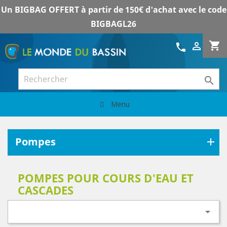
Un BIGBAG OFFERT à partir de 150€ d'achat avec le code
BIGBAGL26
shopping_cart

call

Menu
Pompes
POMPES POUR COURS D'EAU ET
CASCADES
