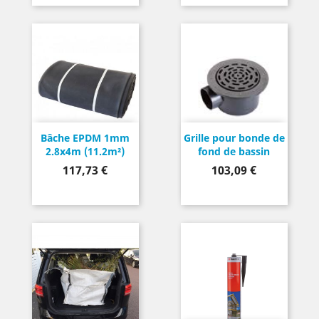
Bâche EPDM 1mm
Grille pour bonde de
2.8x4m (11.2m²)
fond de bassin
Prix
Prix
117,73 €
103,09 €