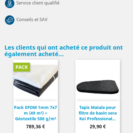
Service client qualifié
Conseils et SAV
Les clients qui ont acheté ce produit ont
également acheté...
PACK
Pack EPDM 1mm 7x7
Tapis Matala pour
m (49 m²) +
filtre de basin sera
Géotextile 500 g/m²
Koi Professional...
Prix
Prix
789,36 €
29,90 €