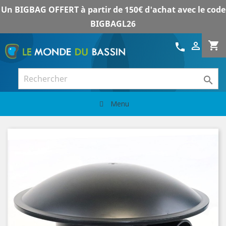
Un BIGBAG OFFERT à partir de 150€ d'achat avec le code
BIGBAGL26
shopping_cart

call

Menu