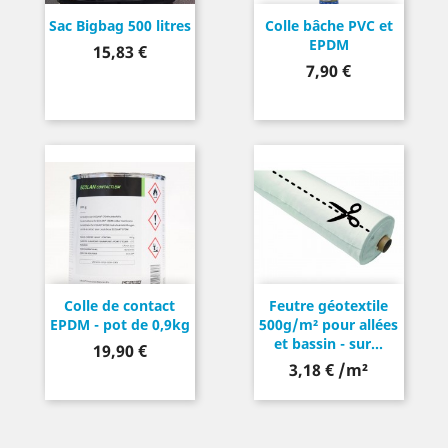
Sac Bigbag 500 litres
Colle bâche PVC et
EPDM
Prix
15,83 €
Prix
7,90 €
Colle de contact
Feutre géotextile
EPDM - pot de 0,9kg
500g/m² pour allées
et bassin - sur...
Prix
19,90 €
3,18 € /m²