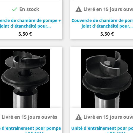


En stock
Livré en 15 jours ouv
ercle de chambre de pompe +
Couvercle de chambre de po
joint d'étanchéité pour...
joint d'étanchéité pour...
Prix
Prix
5,50 €
5,50 €


Livré en 15 jours ouvrés
Livré en 15 jours ouv
é d'entraînement pour pompe
Unité d'entraînement pour 