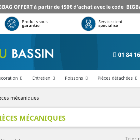
BAG OFFERT à partir de 150€ d'achat avec le code
BIGB
Produits sous
Service client
garantie
spécialisé
01 84 16
coration
Entretien
Poissons
Pièces détachées
èces mécaniques
IÈCES MÉCANIQUES
Trier 