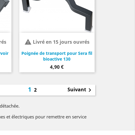

rés
Livré en 15 jours ouvrés
voir
Poignée de transport pour Sera fil
bioactive 130
Prix
4,90 €
1
Suivant
2

 détachée.
s et électriques pour remettre en service