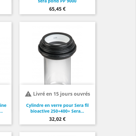
sera pond PP 9000
Prix
65,45 €

Livré en 15 jours ouvrés
pine
Cylindre en verre pour Sera fil
..
bioactive 250+400+ Sera...
Prix
32,02 €