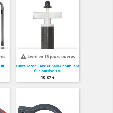

rés
Livré en 15 jours ouvrés
fil
Unité rotor + axe et palier pour Sera
fil bioactive 130
Prix
10,37 €