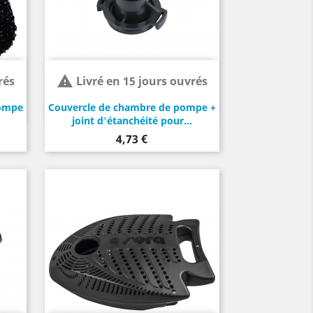

rés
Livré en 15 jours ouvrés
pompe
Couvercle de chambre de pompe +
joint d'étanchéité pour...
Prix
4,73 €