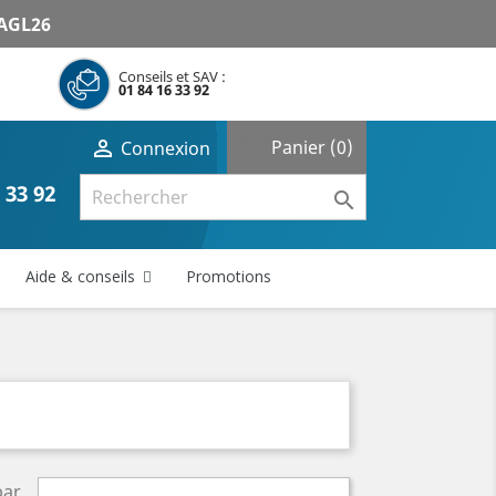
AGL26
Conseils et SAV :
01 84 16 33 92
shopping_cart

Panier
(0)
Connexion
 33 92

Aide & conseils
Promotions
par