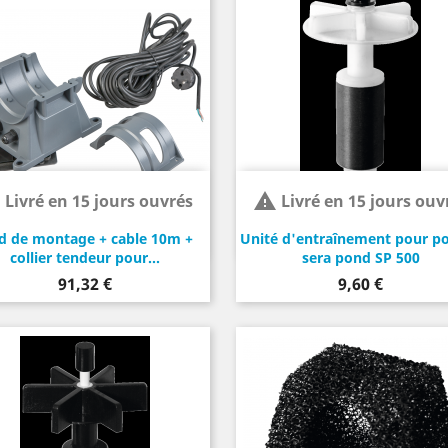


Livré en 15 jours ouvrés
Livré en 15 jours ouv
d de montage + cable 10m +
Unité d'entraînement pour 
collier tendeur pour...
sera pond SP 500
Prix
Prix
91,32 €
9,60 €