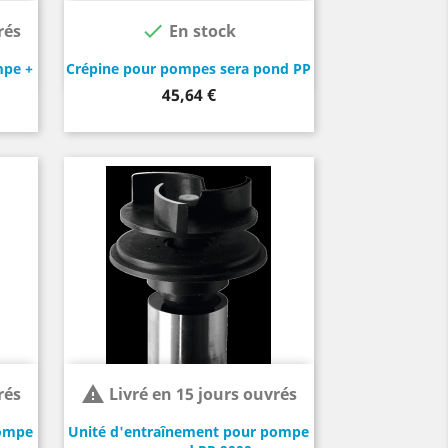

rés
En stock
mpe +
Crépine pour pompes sera pond PP
Prix
45,64 €

rés
Livré en 15 jours ouvrés
pompe
Unité d'entraînement pour pompe