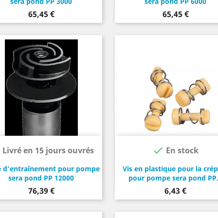
sera pond PP 3000
sera pond PP 6000
Prix
Prix
65,45 €
65,45 €


Livré en 15 jours ouvrés
En stock
é d'entraînement pour pompe
Vis en plastique pour la cré
sera pond PP 12000
pour pompe sera pond PP.
Prix
Prix
76,39 €
6,43 €