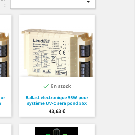

:

En stock
our
Ballast électronique 55W pour
W
système UV-C sera pond 55X
Prix
43,63 €