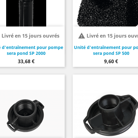


Livré en 15 jours ouvrés
Livré en 15 jours ouv
é d'entraînement pour pompe
Unité d'entraînement pour 
sera pond SP 2000
sera pond SP 500
Prix
Prix
33,68 €
9,60 €