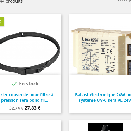
 44 produits.
%

En stock
trier couvercle pour filtre à
Ballast électronique 24W p
pression sera pond fil...
système UV-C sera PL 24
Prix
Prix
27,83 €
32,74 €
de
base