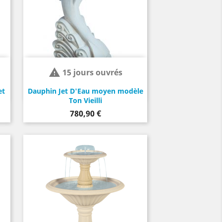

15 jours ouvrés
et
Dauphin Jet D'Eau moyen modèle
Ton Vieilli
Prix
780,90 €