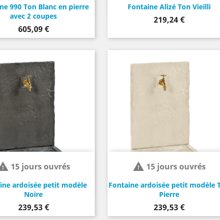
ne 990 Ton Blanc en pierre
Fontaine Alizé Ton Vieilli
avec 2 coupes
Prix
219,24 €
Prix
605,09 €


15 jours ouvrés
15 jours ouvrés
ine ardoisée petit modèle
Fontaine ardoisée petit modèle 
Noire
Pierre
Prix
Prix
239,53 €
239,53 €