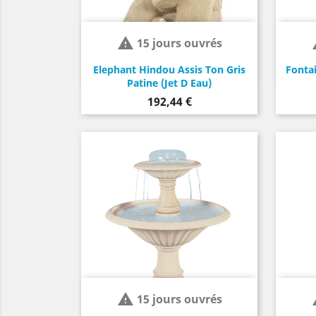

15 jours ouvrés
Elephant Hindou Assis Ton Gris
Fontai
Patine (Jet D Eau)
Prix
192,44 €

15 jours ouvrés