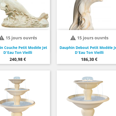


15 jours ouvrés
15 jours ouvrés
n Couche Petit Modèle Jet
Dauphin Debout Petit Modèle J
D'Eau Ton Vieilli
D'Eau Ton Vieilli
Prix
Prix
240,98 €
186,30 €