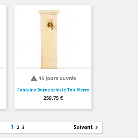

15 jours ouvrés
Fontaine Borne schiste Ton Pierre
Prix
259,75 €
1
Suivant
2
3
