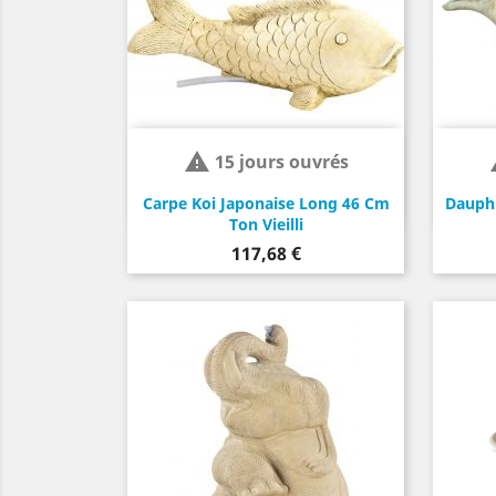

15 jours ouvrés
Carpe Koi Japonaise Long 46 Cm
Dauphi
Ton Vieilli
Prix
117,68 €