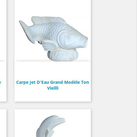
e
Carpe Jet D'Eau Grand Modèle Ton
Vieilli