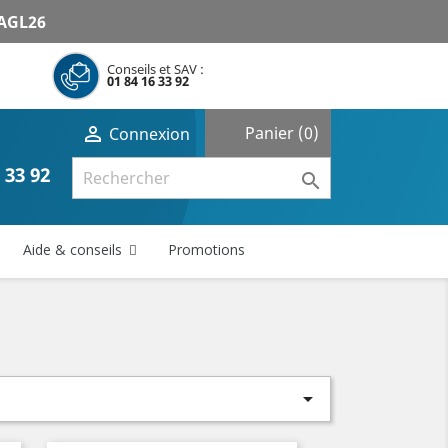
AGL26
Conseils et SAV :
01 84 16 33 92
shopping_cart

Panier
(0)
Connexion
 33 92

Aide & conseils
Promotions
