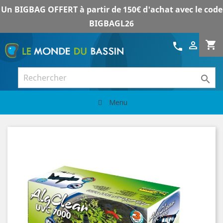
Un BIGBAG OFFERT à partir de 150€ d'achat avec le code
BIGBAGL26
shopping_cart

call

Menu