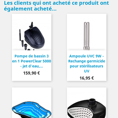
Les clients qui ont acheté ce produit ont
également acheté...
Pompe de bassin 3
Ampoule UVC 9W -
en 1 PowerClear 5000
Rechange germicide
- jet d'eau,...
pour stérilisateurs
UV
Prix
159,90 €
Prix
16,95 €