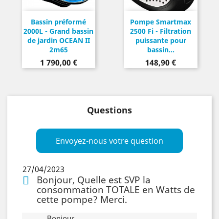
Bassin préformé
Pompe Smartmax
2000L - Grand bassin
2500 Fi - Filtration
de jardin OCEAN II
puissante pour
2m65
bassin...
Prix
Prix
1 790,00 €
148,90 €
Questions
Envoyez-nous votre question
27/04/2023
Bonjour, Quelle est SVP la
consommation TOTALE en Watts de
cette pompe? Merci.
Bonjour,