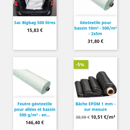
Sac Bigbag 500 litres
Géotextile pour
bassin 10m² - 500/m²
Prix
15,83 €
- 2x5m
Prix
31,80 €
-5%
Feutre géotextile
Bâche EPDM 1 mm -
pour allées et bassin
sur mesure
500 g/m² - en...
Prix
10,51 €/m²
30,98 €
Prix
146,40 €
de
base