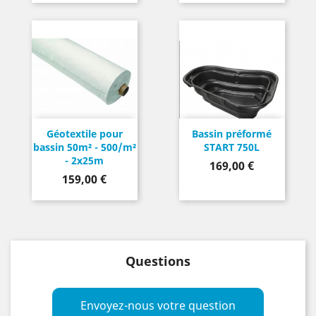
Géotextile pour
Bassin préformé
bassin 50m² - 500/m²
START 750L
- 2x25m
Prix
169,00 €
Prix
159,00 €
Questions
Envoyez-nous votre question