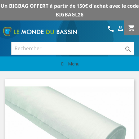
Un BIGBAG OFFERT à partir de 150€ d'achat avec le code
BIGBAGL26
shopping_cart

call

Menu