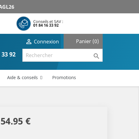
AGL26
Conseils et SAV :
01 84 16 33 92
shopping_cart

Panier
(0)
Connexion
 33 92

Aide & conseils
Promotions
154.95 €