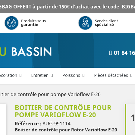
BAG OFFERT à partir de 150€ d'achat avec le code
BIGB
Produits sous
Service client
garantie
spécialisé
01 84 16
coration
Entretien
Poissons
Pièces détachées
itier de contrôle pour pompe Varioflow E-20
BOITIER DE CONTRÔLE POUR
POMPE VARIOFLOW E-20
Référence :
AUG-991114
Boitier de contrôle pour Rotor Varioflow E-20