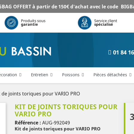
BAG OFFERT à partir de 150€ d'achat avec le code
BIGB
Produits sous
Service client
garantie
spécialisé
01 84 16
coration
Entretien
Poissons
Pièces détachées
t de joints toriques pour VARIO PRO
KIT DE JOINTS TORIQUES POUR
VARIO PRO
3
Référence :
AUG-992049
Kit de joints toriques pour VARIO PRO