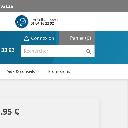
AGL26
Conseils et SAV :
01 84 16 33 92
shopping_cart

Panier
(0)
Connexion
 33 92

Aide & conseils
Promotions
.95 €