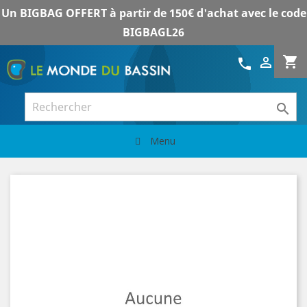
Un BIGBAG OFFERT à partir de 150€ d'achat avec le code
BIGBAGL26
shopping_cart

call

Menu