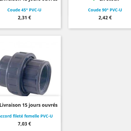
Coude 45° PVC-U
Coude 90° PVC-U
Prix
Prix
2,31 €
2,42 €
Livraison 15 jours ouvrés
ccord fileté femelle PVC-U
Prix
7,03 €