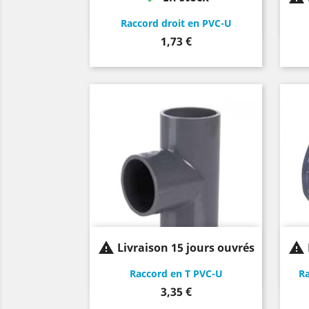
Raccord droit en PVC-U
Prix
1,73 €


Livraison 15 jours ouvrés
Raccord en T PVC-U
Ra
Prix
3,35 €