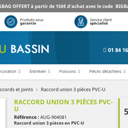
BAG OFFERT à partir de 150€ d'achat avec le code
BIGB
Produits sous
Service client
garantie
spécialisé
01 84 16
coration
Entretien
Poissons
Pièces détachées
ccords et joints
Raccord union 3 pièces PVC-U
RACCORD UNION 3 PIÈCES PVC-
U
5
Référence :
AUG-904081
Raccord union 3 pièces en PVC-U