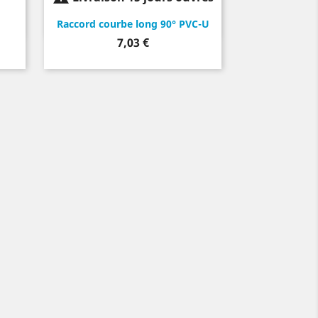
Raccord courbe long 90° PVC-U
Prix
7,03 €