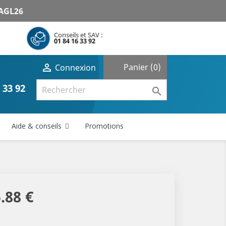
AGL26
Conseils et SAV :
01 84 16 33 92
shopping_cart

Panier
(0)
Connexion
 33 92

Aide & conseils
Promotions
.88 €