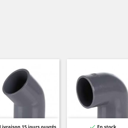

Livraison 15 jours ouvrés
En stock