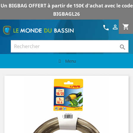
Un BIGBAG OFFERT à partir de 150€ d'achat avec le code
BIGBAGL26
shopping_cart

call

Menu