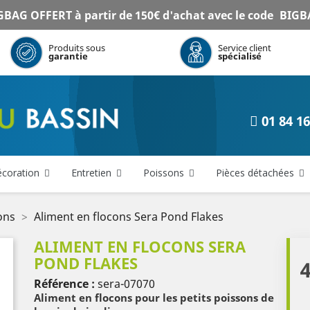
BAG OFFERT à partir de 150€ d'achat avec le code
BIGB
Produits sous
Service client
garantie
spécialisé
01 84 16
coration
Entretien
Poissons
Pièces détachées
ons
Aliment en flocons Sera Pond Flakes
ALIMENT EN FLOCONS SERA
POND FLAKES
4
Référence :
sera-07070
Aliment en flocons pour les petits poissons de