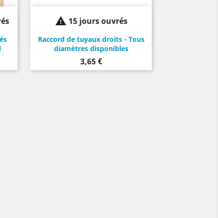

rés
15 jours ouvrés
és
Raccord de tuyaux droits - Tous
l
diamètres disponibles
Prix
3,65 €