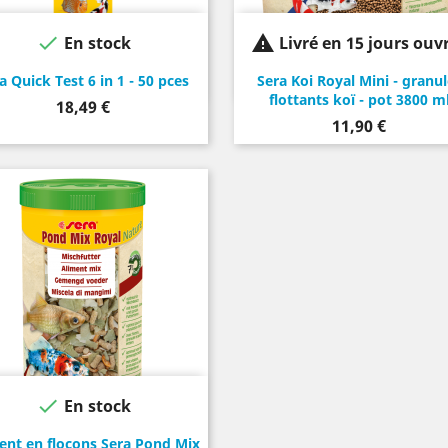


En stock
Livré en 15 jours ouv
a Quick Test 6 in 1 - 50 pces
Sera Koi Royal Mini - granul
flottants koï - pot 3800 m
Prix
18,49 €
Prix
11,90 €

En stock
ent en flocons Sera Pond Mix