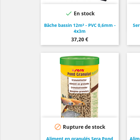

En stock
Bâche bassin 12m² - PVC 0,6mm -
Ser
4x3m
Prix
37,20 €

Rupture de stock
Aliment en granulés Sera Pond
Alim