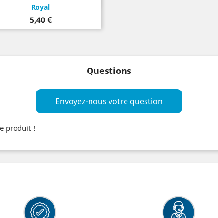
Royal
Prix
5,40 €
Questions
Envoyez-nous votre question
e produit !