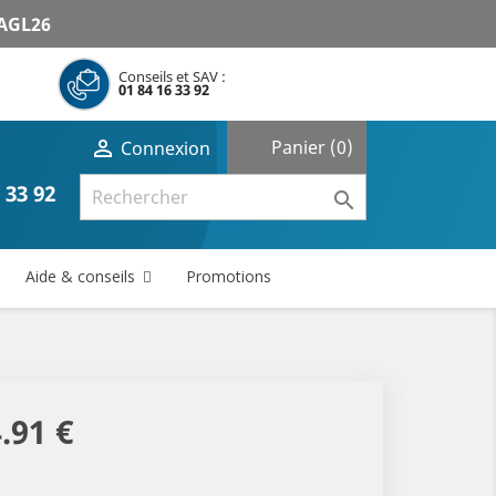
AGL26
Conseils et SAV :
01 84 16 33 92
shopping_cart

Panier
(0)
Connexion
 33 92

Aide & conseils
Promotions
.91 €