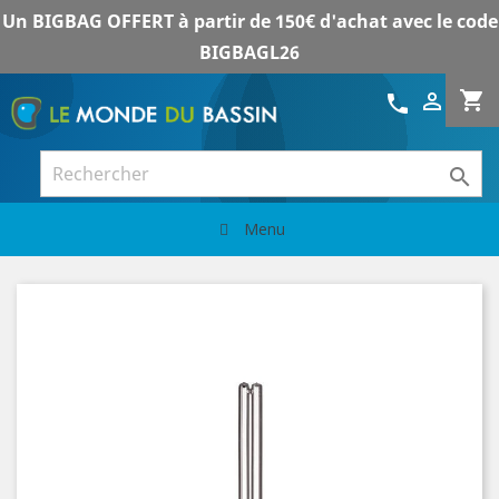
Un BIGBAG OFFERT à partir de 150€ d'achat avec le code
BIGBAGL26
shopping_cart

call

Menu