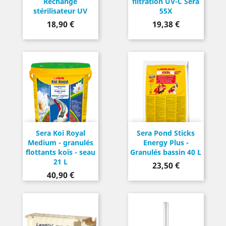
Rechange
filtration UV-C Sera
stérilisateur UV
55X
Prix
Prix
18,90 €
19,38 €
Sera Koi Royal
Sera Pond Sticks
Medium - granulés
Energy Plus -
flottants koïs - seau
Granulés bassin 40 L
21 L
Prix
23,50 €
Prix
40,90 €