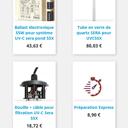
Ballast électronique
Tube en verre de
55W pour système
quartz SERA pour
UV-C sera pond 55X
UVC55X
Prix
Prix
43,63 €
80,03 €
Douille + câble pour
Préparation Express
filtration UV-C Sera
Prix
8,90 €
55X
Prix
18,72 €