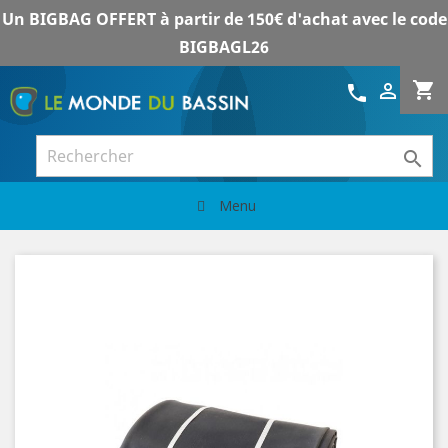
Un BIGBAG OFFERT à partir de 150€ d'achat avec le code
BIGBAGL26
shopping_cart

call

Menu