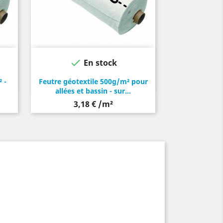

En stock
 -
Feutre géotextile 500g/m² pour
allées et bassin - sur...
3,18 € /m²