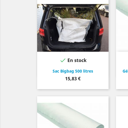

En stock
Sac Bigbag 500 litres
Gé
Prix
15,83 €