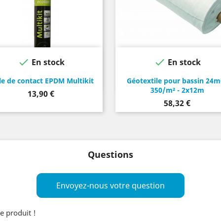


En stock
En stock
le de contact EPDM Multikit
Géotextile pour bassin 24m²
350/m² - 2x12m
Prix
13,90 €
Prix
58,32 €
Questions
Envoyez-nous votre question
e produit !