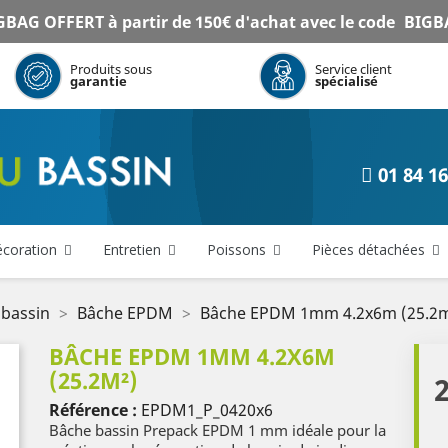
BAG OFFERT à partir de 150€ d'achat avec le code
BIGB
Produits sous
Service client
garantie
spécialisé
01 84 16
coration
Entretien
Poissons
Pièces détachées
 bassin
Bâche EPDM
Bâche EPDM 1mm 4.2x6m (25.2m
BÂCHE EPDM 1MM 4.2X6M
(25.2M²)
Référence :
EPDM1_P_0420x6
Bâche bassin Prepack EPDM 1 mm idéale pour la