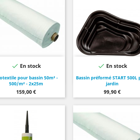


En stock
En stock
otextile pour bassin 50m² -
Bassin préformé START 500L 
500/m² - 2x25m
jardin
Prix
Prix
159,00 €
99,90 €