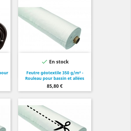

En stock
pour
Feutre géotextile 350 g/m² -
Rouleau pour bassin et allées
Prix
85,80 €