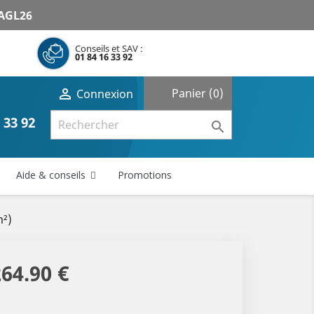
AGL26
Conseils et SAV :
01 84 16 33 92
shopping_cart

Panier
(0)
Connexion
 33 92

Aide & conseils
Promotions
²)
264.90 €