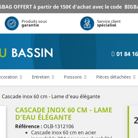
BAG OFFERT à partir de 150€ d'achat avec le code
BIGB
Produits sous
Service client
garantie
spécialisé
01 84 16
coration
Entretien
Poissons
Pièces détachées
Cascade inox 60 cm - Lame d'eau élégante
CASCADE INOX 60 CM - LAME
D'EAU ÉLÉGANTE
Référence :
OLB-1312106
Cascade inox 60 cm en acier