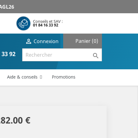
AGL26
Conseils et SAV :
01 84 16 33 92
shopping_cart

Panier
(0)
Connexion
 33 92

Aide & conseils
Promotions
282.00 €