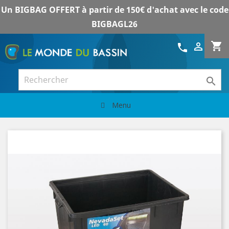
Un BIGBAG OFFERT à partir de 150€ d'achat avec le code
BIGBAGL26
shopping_cart

call

Menu