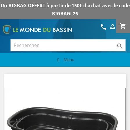
Un BIGBAG OFFERT à partir de 150€ d'achat avec le code
BIGBAGL26
shopping_cart

call

Menu