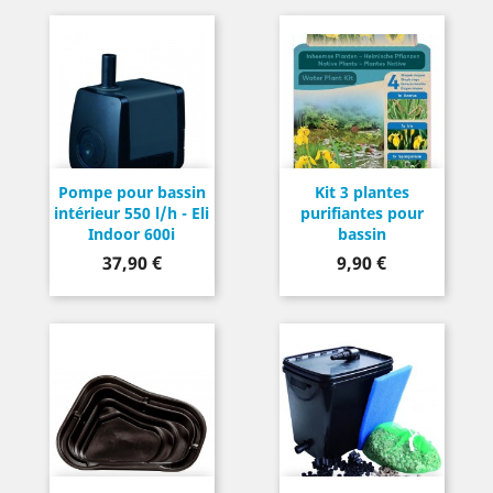
Pompe pour bassin
Kit 3 plantes
intérieur 550 l/h - Eli
purifiantes pour
Indoor 600i
bassin
Prix
Prix
37,90 €
9,90 €