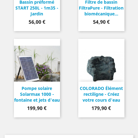
Bassin préformé
Filtre de bassin
START 250L - 1m35 -
FiltraPure - Filtration
Jardin
biomécanique...
Prix
Prix
56,00 €
54,90 €
Pompe solaire
COLORADO Élément
Solarmax 1000 -
rectiligne - Créez
fontaine et jets d'eau
votre cours d'eau
Prix
Prix
199,90 €
179,90 €