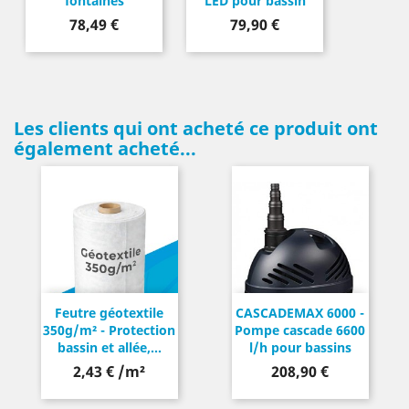
fontaines
LED pour bassin
Prix
Prix
78,49 €
79,90 €
Les clients qui ont acheté ce produit ont
également acheté...
Feutre géotextile
CASCADEMAX 6000 -
350g/m² - Protection
Pompe cascade 6600
bassin et allée,...
l/h pour bassins
Prix
2,43 € /m²
208,90 €