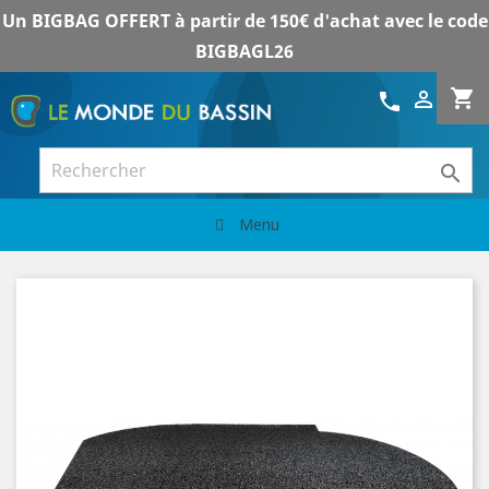
Un BIGBAG OFFERT à partir de 150€ d'achat avec le code
BIGBAGL26
shopping_cart

call

Menu