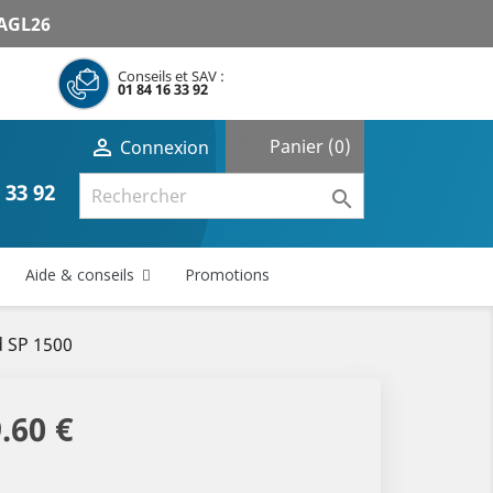
AGL26
Conseils et SAV :
01 84 16 33 92
shopping_cart

Panier
(0)
Connexion
 33 92

Aide & conseils
Promotions
d SP 1500
.60 €