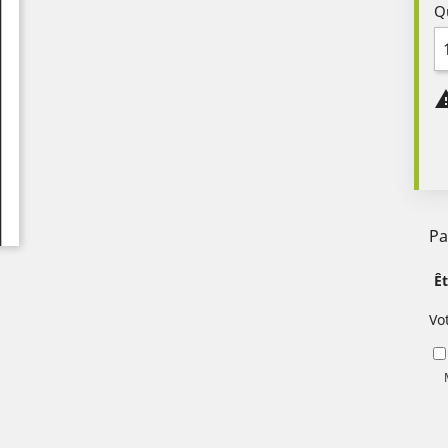
Q
Pa
Ê
Vo