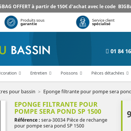
BAG OFFERT à partir de 150€ d'achat avec le code
BIGB
Produits sous
Service client
garantie
spécialisé
01 84 16
coration
Entretien
Poissons
Pièces détachées
ltres pour bassin
Eponge filtrante pour pompe sera pon
EPONGE FILTRANTE POUR
POMPE SERA POND SP 1500
9
Référence :
sera-30034
Pièce de rechange
pour pompe sera pond SP 1500