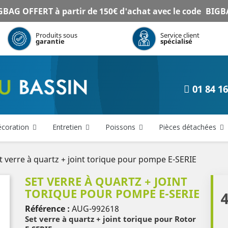
BAG OFFERT à partir de 150€ d'achat avec le code
BIGB
Produits sous
Service client
garantie
spécialisé
01 84 16
coration
Entretien
Poissons
Pièces détachées
t verre à quartz + joint torique pour pompe E-SERIE
SET VERRE À QUARTZ + JOINT
TORIQUE POUR POMPE E-SERIE
4
Référence :
AUG-992618
Set verre à quartz + joint torique pour Rotor