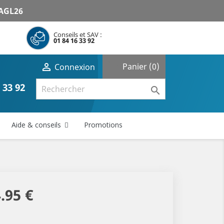
AGL26
Conseils et SAV :
01 84 16 33 92
shopping_cart

Panier
(0)
Connexion
 33 92

Aide & conseils
Promotions
.95 €