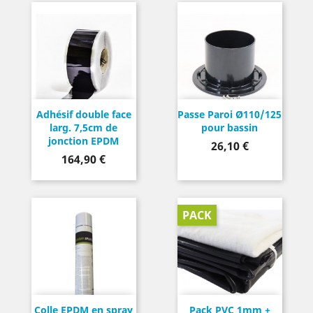
Adhésif double face
Passe Paroi Ø110/125
larg. 7,5cm de
pour bassin
jonction EPDM
Prix
26,10 €
Prix
164,90 €
PACK
Colle EPDM en spray
Pack PVC 1mm +