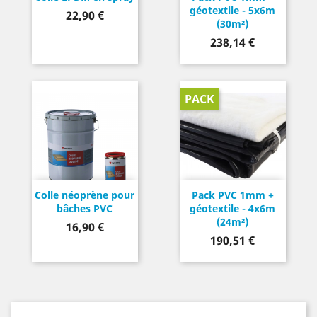
géotextile - 5x6m
Prix
22,90 €
(30m²)
Prix
238,14 €
PACK
Colle néoprène pour
Pack PVC 1mm +
bâches PVC
géotextile - 4x6m
(24m²)
Prix
16,90 €
Prix
190,51 €