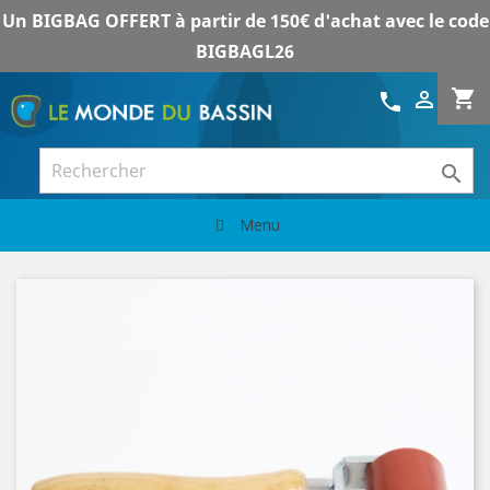
Un BIGBAG OFFERT à partir de 150€ d'achat avec le code
BIGBAGL26
shopping_cart

call

Menu