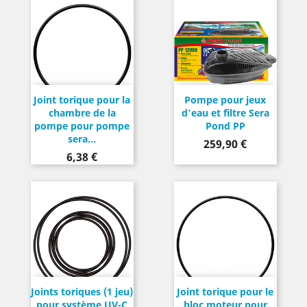
Joint torique pour la
Pompe pour jeux
chambre de la
d'eau et filtre Sera
pompe pour pompe
Pond PP
sera...
Prix
259,90 €
Prix
6,38 €
Joints toriques (1 jeu)
Joint torique pour le
pour système UV-C
bloc moteur pour