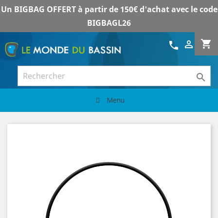
Un BIGBAG OFFERT à partir de 150€ d'achat avec le code
BIGBAGL26
shopping_cart

call

Menu