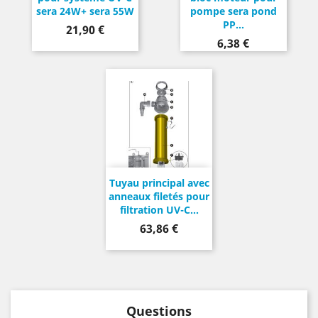
sera 24W+ sera 55W
pompe sera pond
PP...
Prix
21,90 €
Prix
6,38 €
Tuyau principal avec
anneaux filetés pour
filtration UV-C...
Prix
63,86 €
Questions