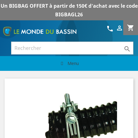
Un BIGBAG OFFERT à partir de 150€ d'achat avec le code
BIGBAGL26
shopping_cart

call

Menu