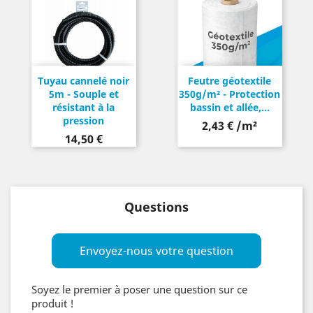
Tuyau cannelé noir
Feutre géotextile
5m - Souple et
350g/m² - Protection
résistant à la
bassin et allée,...
pression
2,43 € /m²
Prix
14,50 €
Questions
Envoyez-nous votre question
Soyez le premier à poser une question sur ce
produit !