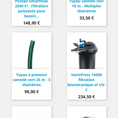
Pompe Smartmax
Tuyau cannelé noir
2500 Fi - Filtration
10 m - Multiples
puissante pour
diamètres
bassin...
Prix
33,50 €
Prix
148,90 €
Tuyau à pression
VarioPress 14000
cannelé vert 25 m - 5
filtration
diamètres
biomécanique et UV-
C
Prix
90,00 €
Prix
234,50 €