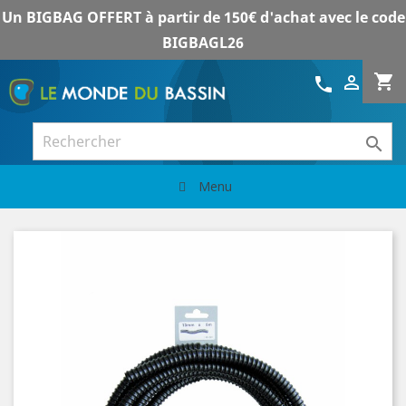
Un BIGBAG OFFERT à partir de 150€ d'achat avec le code
BIGBAGL26
shopping_cart

call

Menu