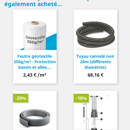
également acheté...
Feutre géotextile
Tuyau cannelé noir
350g/m² - Protection
20m (différents
bassin et allée,...
diamètres)
Prix
2,43 € /m²
68,16 €
-20%
-10%