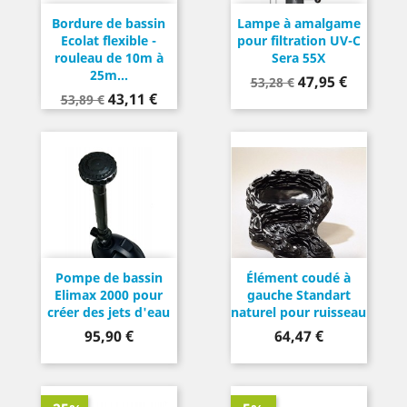
Bordure de bassin
Lampe à amalgame
Ecolat flexible -
pour filtration UV-C
rouleau de 10m à
Sera 55X
25m...
Prix
Prix
47,95 €
53,28 €
Prix
Prix
43,11 €
de
53,89 €
de
base
base
Pompe de bassin
Élément coudé à
Elimax 2000 pour
gauche Standart
créer des jets d'eau
naturel pour ruisseau
Prix
Prix
95,90 €
64,47 €