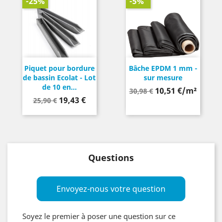
-25%
-5%
Piquet pour bordure
Bâche EPDM 1 mm -
de bassin Ecolat - Lot
sur mesure
de 10 en...
Prix
10,51 €/m²
30,98 €
Prix
Prix
19,43 €
de
25,90 €
de
base
base
Questions
Envoyez-nous votre question
Soyez le premier à poser une question sur ce