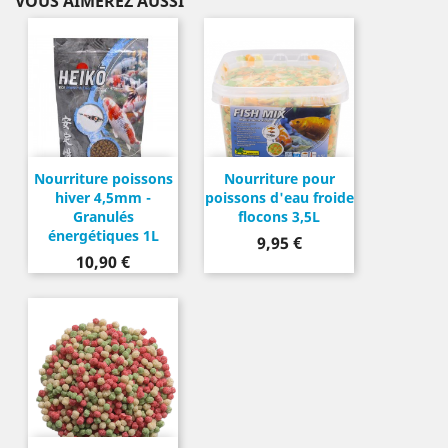
VOUS AIMEREZ AUSSI
Nourriture poissons
Nourriture pour
hiver 4,5mm -
poissons d'eau froide
Granulés
flocons 3,5L
énergétiques 1L
Prix
9,95 €
Prix
10,90 €