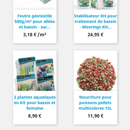
Feutre géotextile
Stabilisateur KH pour
500g/m² pour allées
traitement de bassin
et bassin - sur...
- Moerings KH...
Prix
3,18 € /m²
24,95 €
2 plantes aquatiques
Nourriture pour
en kit pour bassin et
poissons pellets
fontaine
multicolores 15L
Prix
Prix
8,90 €
11,90 €