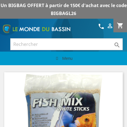
Un BIGBAG OFFERT à partir de 150€ d'achat avec le code
BIGBAGL26
shopping_cart

call

Menu