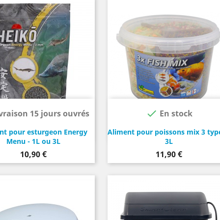

vraison 15 jours ouvrés
En stock
nt pour esturgeon Energy
Aliment pour poissons mix 3 type
Menu - 1L ou 3L
3L
Prix
Prix
10,90 €
11,90 €