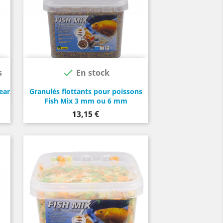

s
En stock
ear
Granulés flottants pour poissons
Fish Mix 3 mm ou 6 mm
Prix
13,15 €