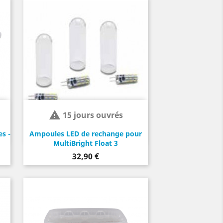

15 jours ouvrés
s -
Ampoules LED de rechange pour
MultiBright Float 3
Prix
32,90 €