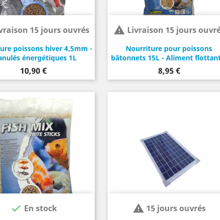

vraison 15 jours ouvrés
Livraison 15 jours ouvr
ure poissons hiver 4,5mm -
Nourriture pour poissons
anulés énergétiques 1L
bâtonnets 15L - Aliment flottant
Prix
Prix
10,90 €
8,95 €


En stock
15 jours ouvrés