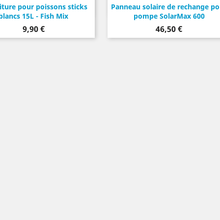
iture pour poissons sticks
Panneau solaire de rechange po
blancs 15L - Fish Mix
pompe SolarMax 600
Prix
Prix
9,90 €
46,50 €