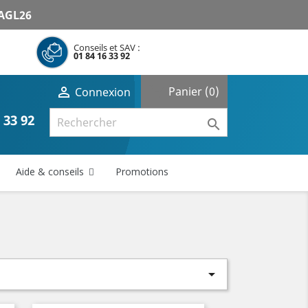
AGL26
Conseils et SAV :
01 84 16 33 92
shopping_cart

Panier
(0)
Connexion
 33 92

Aide & conseils
Promotions
