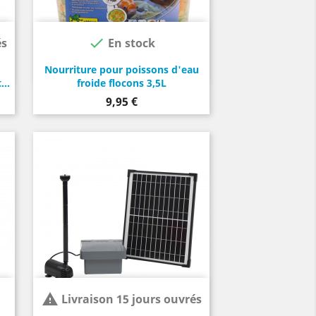

és
En stock
Nourriture pour poissons d'eau
...
froide flocons 3,5L
Prix
9,95 €

Livraison 15 jours ouvrés