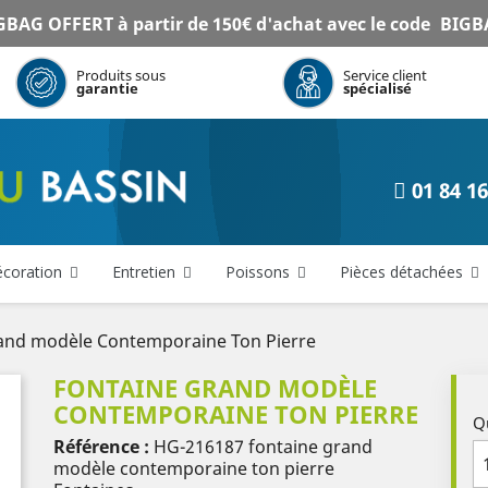
BAG OFFERT à partir de 150€ d'achat avec le code
BIGB
Produits sous
Service client
garantie
spécialisé
01 84 16
coration
Entretien
Poissons
Pièces détachées
and modèle Contemporaine Ton Pierre
FONTAINE GRAND MODÈLE
CONTEMPORAINE TON PIERRE
Q
Référence :
HG-216187
fontaine grand
modèle contemporaine ton pierre