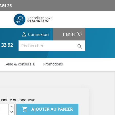
AGL26
Conseils et SAV :
01 84 16 33 92
shopping_cart

Panier
(0)
Connexion
 33 92

Aide & conseils
Promotions
uantité ou longueur

AJOUTER AU PANIER