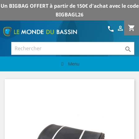
Un BIGBAG OFFERT à partir de 150€ d'achat avec le code
BIGBAGL26
shopping_cart

call

Menu