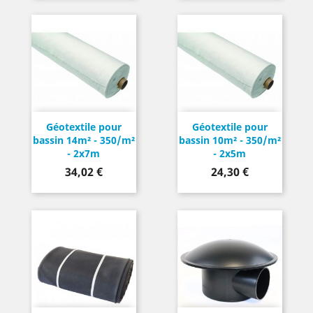
Géotextile pour
Géotextile pour
bassin 14m² - 350/m²
bassin 10m² - 350/m²
- 2x7m
- 2x5m
Prix
Prix
34,02 €
24,30 €