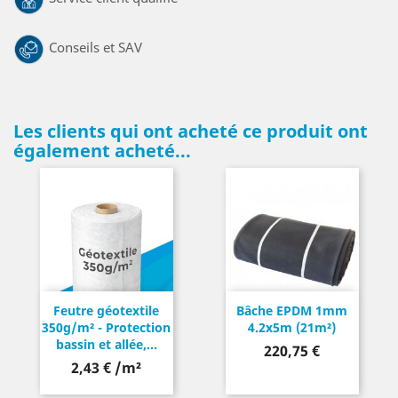
Conseils et SAV
Les clients qui ont acheté ce produit ont
également acheté...
Feutre géotextile
Bâche EPDM 1mm
350g/m² - Protection
4.2x5m (21m²)
bassin et allée,...
Prix
220,75 €
2,43 € /m²