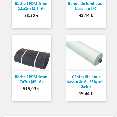
Bâche EPDM 1mm
Bonde de fond pour
2.8x3m (8.4m²)
bassin ø110
Prix
Prix
88,30 €
43,14 €
Bâche EPDM 1mm
Géotextile pour
7x7m (49m²)
bassin 8m² - 350/m² -
2x4m
Prix
515,09 €
Prix
19,44 €