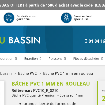
BAG OFFERT à partir de 150€ d'achat avec le code
BIGB
Produits sous
Service client
garantie
spécialisé
01 84 16
coration
Entretien
Poissons
Pièces détachées
 bassin
Bâche PVC
Bâche PVC 1 mm en rouleau
BÂCHE PVC 1 MM EN ROULEAU
2
Référence :
PVC10_R_0210
Bâche PVC qualité Premium - Epaisseur 1mm
grande liberté de forme et de