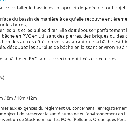
llez installer le bassin est propre et dégagée de tout objet
rface du bassin de manière à ce qu'elle recouvre entièrement
ur les bords.
r les plis et les bulles d'air. Elle doit épouser parfaitement
bâche en PVC en utilisant des pierres, des briques ou des 
xation des autres côtés en vous assurant que la bâche est bi
xée, découpez les surplus de bâche en laissant environ 10 
e la bâche en PVC sont correctement fixés et sécurisés.
0%)
 6m / 8m / 10m /12m
s aux exigences du règlement UE concernant l'enregistrement, l'é
 objectif de préserver la santé humaine et l'environnement en lim
nvention de Stockholm sur les POPs (Polluants Organiques Persis