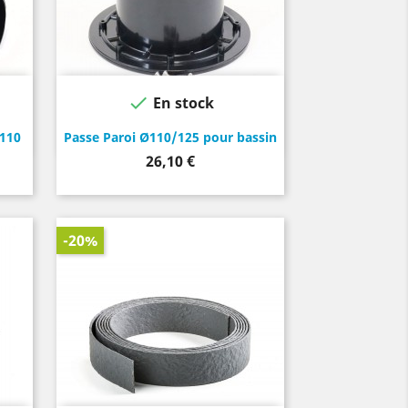

En stock
ø110
Passe Paroi Ø110/125 pour bassin
Prix
26,10 €
-20%