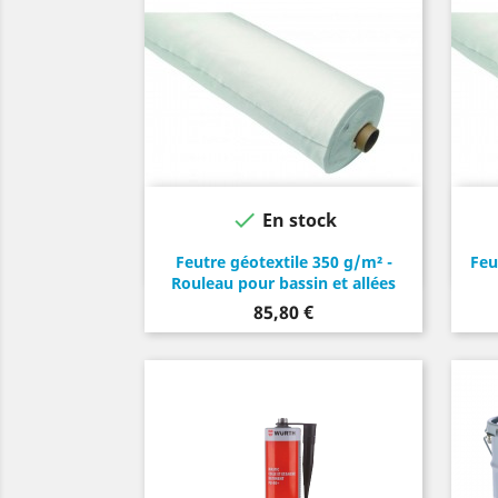

En stock
Feutre géotextile 350 g/m² -
Feu
Rouleau pour bassin et allées
Prix
85,80 €