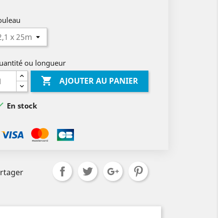
ouleau
uantité ou longueur

AJOUTER AU PANIER

En stock
rtager