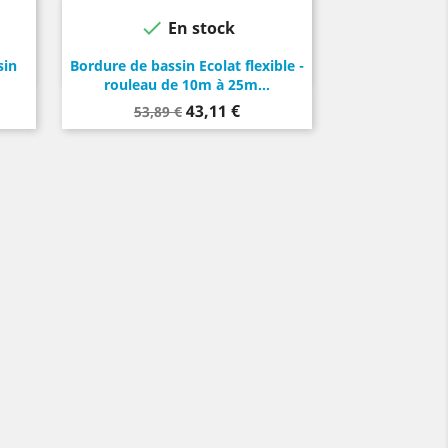

En stock
Gris
Noir
sin
Bordure de bassin Ecolat flexible -
rouleau de 10m à 25m...
Prix
Prix
43,11 €
53,89 €
de
base