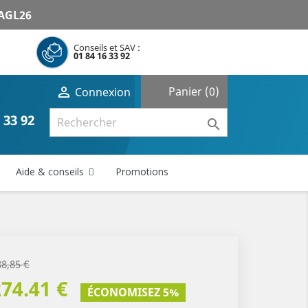
AGL26
Conseils et SAV :
01 84 16 33 92
shopping_cart

Panier
(0)
Connexion
 33 92

Aide & conseils
Promotions
88,85 €
274.41 €
ÉCONOMISEZ 5%