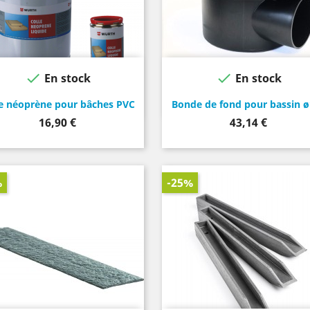


En stock
En stock
le néoprène pour bâches PVC
Bonde de fond pour bassin 
Prix
Prix
16,90 €
43,14 €
%
-25%