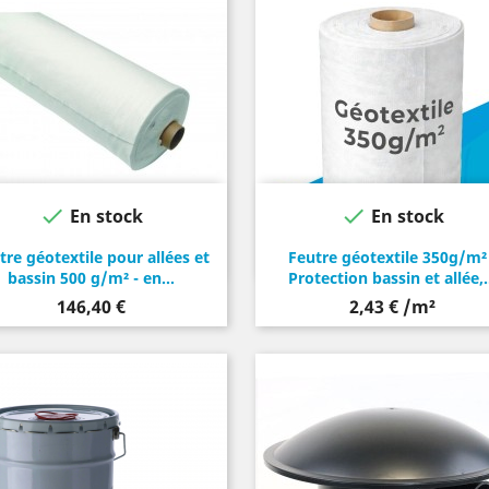


En stock
En stock
tre géotextile pour allées et
Feutre géotextile 350g/m² 
bassin 500 g/m² - en...
Protection bassin et allée,.
Prix
146,40 €
2,43 € /m²