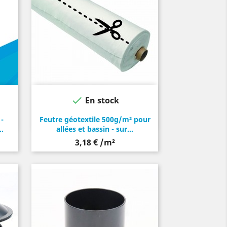

En stock
-
Feutre géotextile 500g/m² pour
..
allées et bassin - sur...
3,18 € /m²