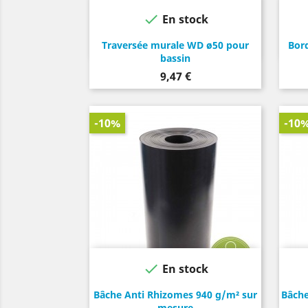

En stock
Traversée murale WD ø50 pour
Bord
bassin
Prix
9,47 €
-10%
-10

En stock
Bâche Anti Rhizomes 940 g/m² sur
Bâche
mesure