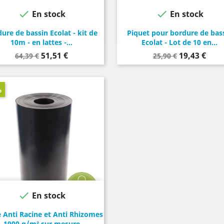


En stock
En stock
Gris
Noir
Gris
ure de bassin Ecolat - kit de
Piquet pour bordure de bas
10m - en lattes -...
Ecolat - Lot de 10 en...
Prix
Prix
Prix
Prix
51,51 €
19,43 €
64,39 €
25,90 €
de
de
base
base
%

En stock
 Anti Racine et Anti Rhizomes
1900 g/m² sur mesure