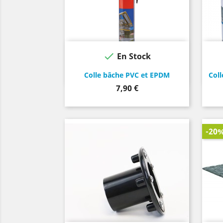

En Stock
Noir
Colle bâche PVC et EPDM
Col
Prix
7,90 €
-20