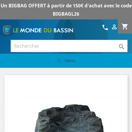
Un BIGBAG OFFERT à partir de 150€ d'achat avec le code
BIGBAGL26
shopping_cart

call

Menu