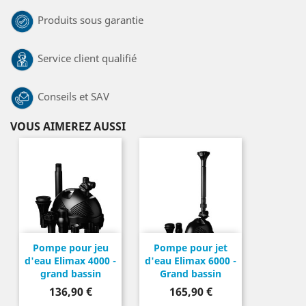
Produits sous garantie
Service client qualifié
Conseils et SAV
VOUS AIMEREZ AUSSI
Pompe pour jeu
Pompe pour jet
d'eau Elimax 4000 -
d'eau Elimax 6000 -
grand bassin
Grand bassin
Prix
Prix
136,90 €
165,90 €