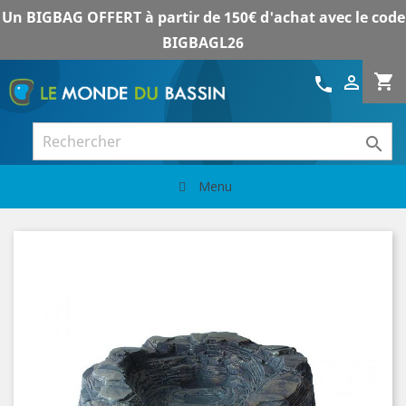
Un BIGBAG OFFERT à partir de 150€ d'achat avec le code
BIGBAGL26
shopping_cart

call

Menu