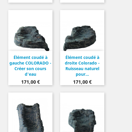
Élément coudé à
Élément coudé à
gauche COLORADO -
droite Colorado -
Créer son cours
Ruisseau naturel
d'eau
pour...
Prix
Prix
171,00 €
171,00 €